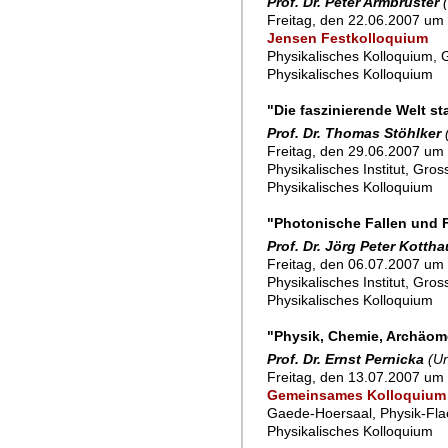
Prof. Dr. Peter Armbruster
Freitag, den 22.06.2007 um 
Jensen Festkolloquium
Physikalisches Kolloquium, 
Physikalisches Kolloquium
"Die faszinierende Welt s
Prof. Dr. Thomas Stöhlker
Freitag, den 29.06.2007 um 
Physikalisches Institut, Gro
Physikalisches Kolloquium
"Photonische Fallen und F
Prof. Dr. Jörg Peter Kotth
Freitag, den 06.07.2007 um 
Physikalisches Institut, Gro
Physikalisches Kolloquium
"Physik, Chemie, Archäome
Prof. Dr. Ernst Pernicka
(U
Freitag, den 13.07.2007 um 
Gemeinsames Kolloquium 
Gaede-Hoersaal, Physik-Fla
Physikalisches Kolloquium