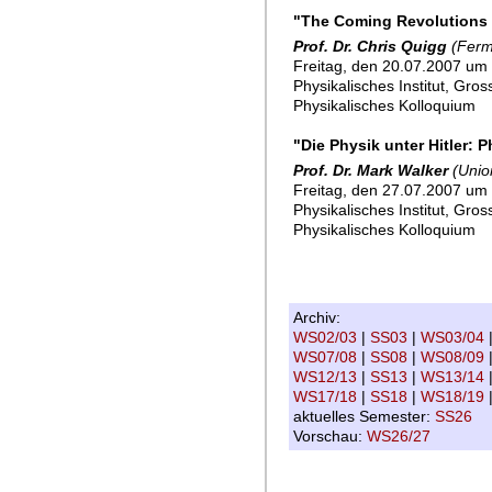
"The Coming Revolutions i
Prof. Dr. Chris Quigg
(Fermi
Freitag, den 20.07.2007 um 
Physikalisches Institut, Gro
Physikalisches Kolloquium
"Die Physik unter Hitler
Prof. Dr. Mark Walker
(Unio
Freitag, den 27.07.2007 um 
Physikalisches Institut, Gro
Physikalisches Kolloquium
Archiv:
WS02/03
|
SS03
|
WS03/04
WS07/08
|
SS08
|
WS08/09
WS12/13
|
SS13
|
WS13/14
WS17/18
|
SS18
|
WS18/19
aktuelles Semester:
SS26
Vorschau:
WS26/27