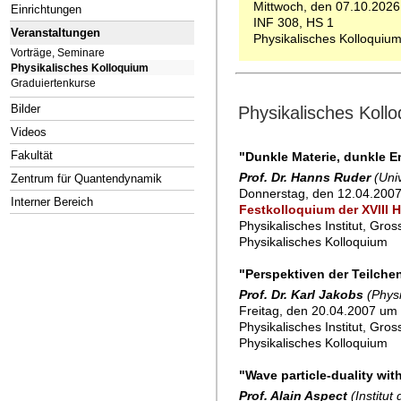
Mittwoch, den 07.10.2026
Einrichtungen
INF 308, HS 1
Veranstaltungen
Physikalisches Kolloquiu
Vorträge, Seminare
Physikalisches Kolloquium
Graduiertenkurse
Bilder
Physikalisches Koll
Videos
Fakultät
"Dunkle Materie, dunkle E
Prof. Dr. Hanns Ruder
(Uni
Zentrum für Quantendynamik
Donnerstag, den 12.04.200
Interner Bereich
Festkolloquium der XVIII 
Physikalisches Institut, Gro
Physikalisches Kolloquium
"Perspektiven der Teilche
Prof. Dr. Karl Jakobs
(Physi
Freitag, den 20.04.2007 um 
Physikalisches Institut, Gro
Physikalisches Kolloquium
"Wave particle-duality wi
Prof. Alain Aspect
(Institut