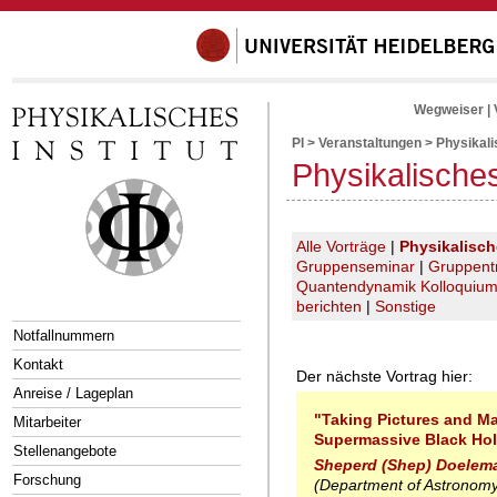
Wegweiser
|
PI
>
Veranstaltungen
>
Physikal
Physikalische
Alle Vorträge
|
Physikalisc
Gruppenseminar
|
Gruppent
Quantendynamik Kolloquiu
berichten
|
Sonstige
Notfallnummern
Kontakt
Der nächste Vortrag hier:
Anreise / Lageplan
"Taking Pictures and M
Mitarbeiter
Supermassive Black Ho
Stellenangebote
Sheperd (Shep) Doelem
Forschung
(Department of Astronomy,