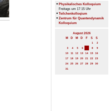
Physikalisches Kolloquium
Freitags um 17:15 Uhr
Teilchenkolloqium
Zentrum für Quantendynamik
Kolloquium
August 2026
M
D
M
D
F
S
S
1
2
7
3
4
5
6
8
9
10
11
12
13
14
15
16
17
18
19
20
21
22
23
24
25
26
27
28
29
30
31