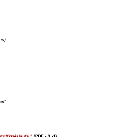
en)
es"
offkreislaufs "
(PDF - 9 kB)