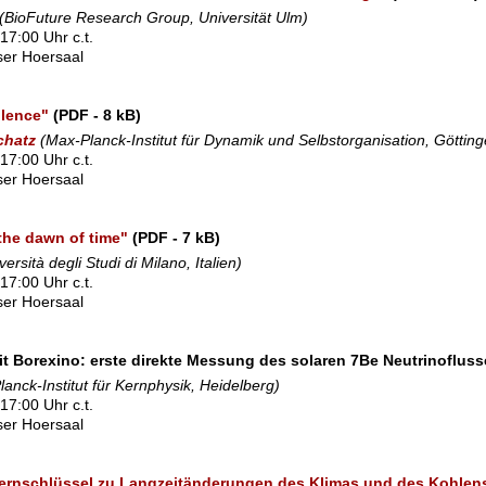
(BioFuture Research Group, Universität Ulm)
17:00 Uhr c.t.
sser Hoersaal
ulence"
(PDF - 8 kB)
chatz
(Max-Planck-Institut für Dynamik und Selbstorganisation, Götting
17:00 Uhr c.t.
sser Hoersaal
the dawn of time"
(PDF - 7 kB)
versità degli Studi di Milano, Italien)
17:00 Uhr c.t.
sser Hoersaal
t Borexino: erste direkte Messung des solaren 7Be Neutrinofluss
anck-Institut für Kernphysik, Heidelberg)
17:00 Uhr c.t.
sser Hoersaal
ernschlüssel zu Langzeitänderungen des Klimas und des Kohlenst