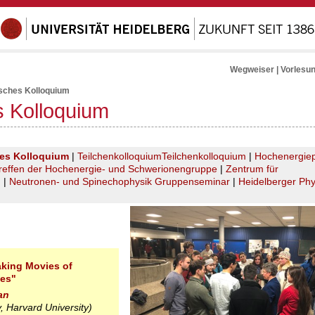
Wegweiser
|
Vorlesu
isches Kolloquium
s Kolloquium
hes Kolloquium
|
Teilchenkolloquium
Teilchenkolloquium
|
Hochenergiep
reffen der Hochenergie- und Schwerionengruppe
|
Zentrum für
m
|
Neutronen- und Spinechophysik Gruppenseminar
|
Heidelberger Phy
aking Movies of
les"
an
 Harvard University)