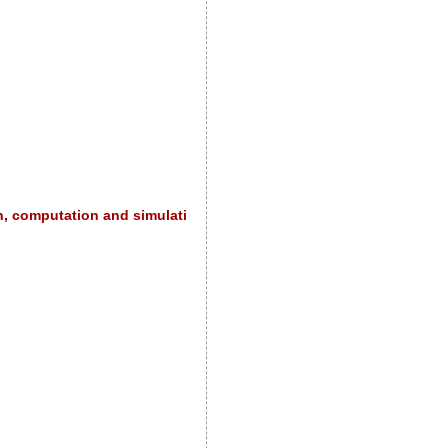
, computation and simulation"
(PDF - 8 kB)