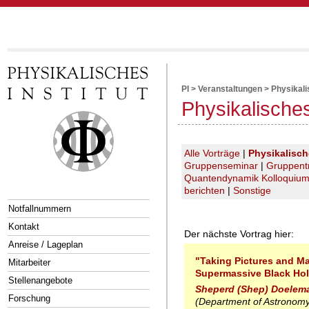
PI
>
Veranstaltungen
>
Physikal
Physikalische
Alle Vorträge
|
Physikalisc
Gruppenseminar
|
Gruppent
Quantendynamik Kolloquiu
berichten
|
Sonstige
Notfallnummern
Kontakt
Der nächste Vortrag hier:
Anreise / Lageplan
"Taking Pictures and M
Mitarbeiter
Supermassive Black Ho
Stellenangebote
Sheperd (Shep) Doelem
Forschung
(Department of Astronomy,