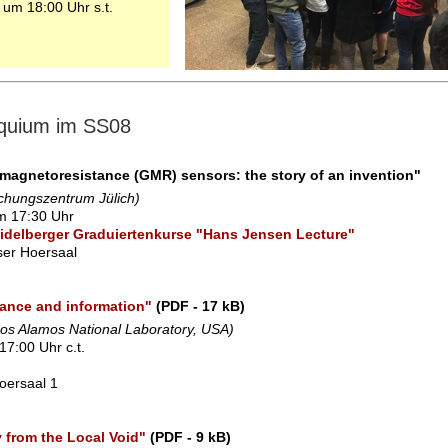
 um 18:00 Uhr s.t.
m
oquium im SS08
magnetoresistance (GMR) sensors: the story of an invention"
chungszentrum Jülich)
m 17:30 Uhr
eidelberger Graduiertenkurse "Hans Jensen Lecture"
sser Hoersaal
ance and information"
(PDF - 17 kB)
Los Alamos National Laboratory, USA)
17:00 Uhr c.t.
Hoersaal 1
 from the Local Void"
(PDF - 9 kB)