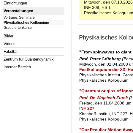
Mittwoch, den 07.10.2026
Einrichtungen
INF 308, HS 1
Veranstaltungen
Physikalisches Kolloquiu
Vorträge, Seminare
Physikalisches Kolloquium
Graduiertenkurse
Bilder
Physikalisches Koll
Videos
Fakultät
"From spinwaves to giant 
Prof. Peter Grünberg
(Fors
Zentrum für Quantendynamik
Mittwoch, den 02.04.2008 u
Interner Bereich
Festkolloquium der XX. H
Physikalisches Institut, Gro
Physikalisches Kolloquium
"Quantum origins of ignor
Prof. Dr. Wojciech Zurek
(
Freitag, den 11.04.2008 um 
INF 227
Kirchhoff-Institut, INF 227, 
Physikalisches Kolloquium
"Our Peculiar Motion Away