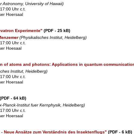
for Astronomy, University of Hawaii)
17:00 Uhr c.t.
sser Hoersaal
evatron Experimente"
(PDF - 25 kB)
Menzemer
(Physikalisches Institut, Heidelberg)
17:00 Uhr c.t.
sser Hoesaal
on of atoms and photons: Applications in quantum communication
sches Institut, Heidelberg)
17:00 Uhr c.t.
sser Hoersaal
(PDF - 64 kB)
-Planck-Institut fuer Kernphysik, Heidelberg)
17:00 Uhr c.t.
sser Hoersaal
- Neue Ansätze zum Verständnis des Insektenflugs"
(PDF - 6 kB)