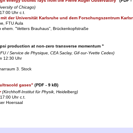
high energy cosmic rays from the Pierre Auger Observatory"
(PDF -
iversity of Chicago)
17:00 Uhr c.t.
it der Universität Karlsruhe und dem Forschungszentrum Karls
he, FTU Aula
b ehem. "Vetters Brauhaus", Brückenkopfstraße
/psi production at non-zero transverse momentum "
RFU / Service de Physique, CEA Saclay, Gif-sur-Yvette Cedex)
m 12:30 Uhr
inarraum 3. Stock
ultracold gases"
(PDF - 9 kB)
r
(Kirchhoff-Institut für Physik, Heidelberg)
17:00 Uhr c.t.
sser Hoersaal