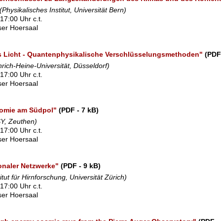
(Physikalisches Institut, Universität Bern)
17:00 Uhr c.t.
sser Hoersaal
 Licht - Quantenphysikalische Verschlüsselungsmethoden"
(PDF
nrich-Heine-Universität, Düsseldorf)
17:00 Uhr c.t.
sser Hoersaal
nomie am Südpol"
(PDF - 7 kB)
Y, Zeuthen)
17:00 Uhr c.t.
sser Hoersaal
onaler Netzwerke"
(PDF - 9 kB)
titut für Hirnforschung, Universität Zürich)
17:00 Uhr c.t.
sser Hoersaal