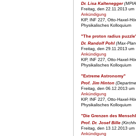
Dr. Lisa Kaltenegger
(MPIA
Freitag, den 22.11.2013 um 
Ankündigung
KIP, INF 227, Otto-Haxel-Hö
Physikalisches Kolloquium
"The proton radius puzzle
Dr. Randolf Pohl
(Max-Planc
Freitag, den 29.11.2013 um 
Ankündigung
KIP, INF 227, Otto-Haxel-Hö
Physikalisches Kolloquium
"Extreme Astronomy"
Prof. Jim Hinton
(Departmen
Freitag, den 06.12.2013 um 
Ankündigung
KIP, INF 227, Otto-Haxel-Hö
Physikalisches Kolloquium
"Die Grenzen des Mensch
Prof. Dr. Josef Bille
(Kirchh
Freitag, den 13.12.2013 um 
Ankündigung