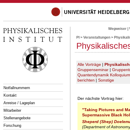
Wegweiser
|
PI
>
Veranstaltungen
>
Physikal
Physikalische
Alle Vorträge
|
Physikalisc
Gruppenseminar
|
Gruppent
Quantendynamik Kolloquiu
berichten
|
Sonstige
Notfallnummern
Kontakt
Der nächste Vortrag hier:
Anreise / Lageplan
"Taking Pictures and M
Mitarbeiter
Supermassive Black Ho
Stellenangebote
Sheperd (Shep) Doelem
Forschung
(Department of Astronomy,