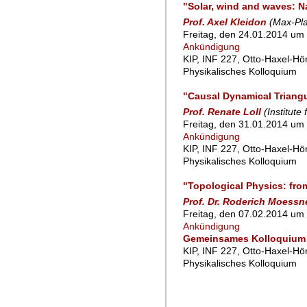
"Solar, wind and waves: Na
Prof. Axel Kleidon
(Max-Pla
Freitag, den 24.01.2014 um 
Ankündigung
KIP, INF 227, Otto-Haxel-Hö
Physikalisches Kolloquium
"Causal Dynamical Triang
Prof. Renate Loll
(Institut
Freitag, den 31.01.2014 um 
Ankündigung
KIP, INF 227, Otto-Haxel-Hö
Physikalisches Kolloquium
"Topological Physics: from
Prof. Dr. Roderich Moessn
Freitag, den 07.02.2014 um 
Ankündigung
Gemeinsames Kolloquium 
KIP, INF 227, Otto-Haxel-Hö
Physikalisches Kolloquium