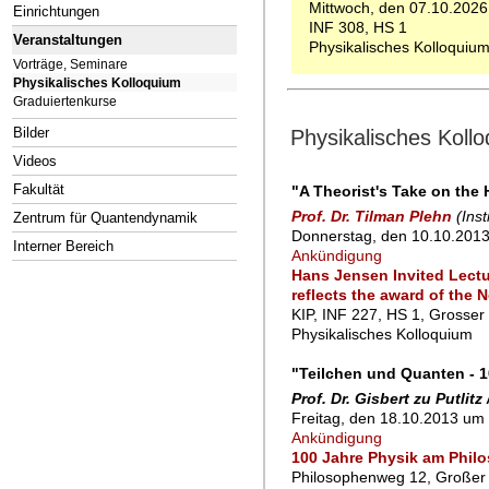
Mittwoch, den 07.10.2026
Einrichtungen
INF 308, HS 1
Veranstaltungen
Physikalisches Kolloquiu
Vorträge, Seminare
Physikalisches Kolloquium
Graduiertenkurse
Bilder
Physikalisches Kol
Videos
Fakultät
"A Theorist's Take on the 
Prof. Dr. Tilman Plehn
(Ins
Zentrum für Quantendynamik
Donnerstag, den 10.10.2013
Interner Bereich
Ankündigung
Hans Jensen Invited Lectur
reflects the award of the 
KIP, INF 227, HS 1, Grosser
Physikalisches Kolloquium
"Teilchen und Quanten - 1
Prof. Dr. Gisbert zu Putlitz
Freitag, den 18.10.2013 um 
Ankündigung
100 Jahre Physik am Phil
Philosophenweg 12, Großer