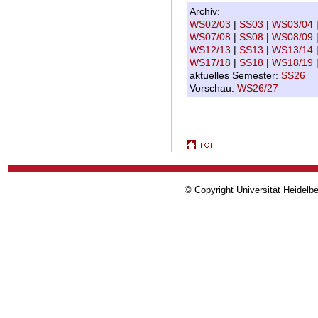
Archiv:
WS02/03
|
SS03
|
WS03/04
WS07/08
|
SS08
|
WS08/09
WS12/13
|
SS13
|
WS13/14
WS17/18
|
SS18
|
WS18/19
aktuelles Semester:
SS26
Vorschau:
WS26/27
© Copyright Universität Heidelb