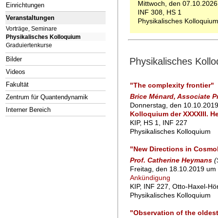
Mittwoch, den 07.10.2026
Einrichtungen
INF 308, HS 1
Veranstaltungen
Physikalisches Kolloquiu
Vorträge, Seminare
Physikalisches Kolloquium
Graduiertenkurse
Bilder
Physikalisches Kol
Videos
Fakultät
"The complexity frontier"
Brice Ménard, Associate P
Zentrum für Quantendynamik
Donnerstag, den 10.10.2019
Interner Bereich
Kolloquium der XXXXIII. H
KIP, HS 1, INF 227
Physikalisches Kolloquium
"New Directions in Cosmo
Prof. Catherine Heymans
(
Freitag, den 18.10.2019 um 
Ankündigung
KIP, INF 227, Otto-Haxel-Hö
Physikalisches Kolloquium
"Observation of the oldest 