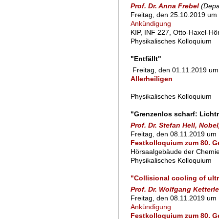
Prof. Dr. Anna Frebel
(Depa
Freitag, den 25.10.2019 um 
Ankündigung
KIP, INF 227, Otto-Haxel-Hö
Physikalisches Kolloquium
"Entfällt"
Freitag, den 01.11.2019 um 
Allerheiligen
Physikalisches Kolloquium
"Grenzenlos scharf: Licht
Prof. Dr. Stefan Hell, Nobe
Freitag, den 08.11.2019 um 
Festkolloquium zum 80. Ge
Hörsaalgebäude der Chemie
Physikalisches Kolloquium
"Collisional cooling of ult
Prof. Dr. Wolfgang Ketterl
Freitag, den 08.11.2019 um 
Ankündigung
Festkolloquium zum 80. Ge