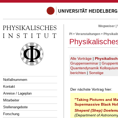
Wegweiser
|
PI
>
Veranstaltungen
>
Physikal
Physikalische
Alle Vorträge
|
Physikalisc
Gruppenseminar
|
Gruppent
Quantendynamik Kolloquiu
berichten
|
Sonstige
Notfallnummern
Kontakt
Der nächste Vortrag hier:
Anreise / Lageplan
"Taking Pictures and M
Mitarbeiter
Supermassive Black Ho
Stellenangebote
Sheperd (Shep) Doelem
Forschung
(Department of Astronomy,