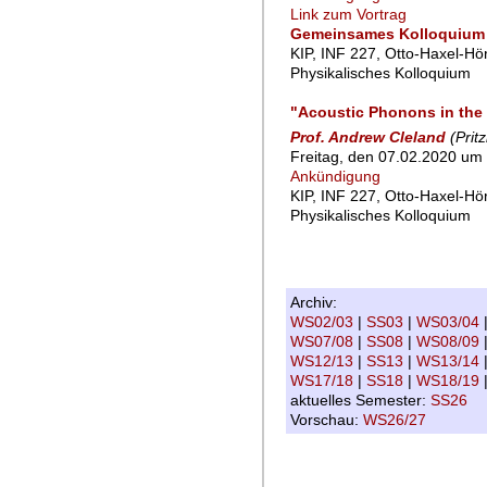
Link zum Vortrag
Gemeinsames Kolloquium 
KIP, INF 227, Otto-Haxel-Hö
Physikalisches Kolloquium
"Acoustic Phonons in the
Prof. Andrew Cleland
(Prit
Freitag, den 07.02.2020 um 
Ankündigung
KIP, INF 227, Otto-Haxel-Hö
Physikalisches Kolloquium
Archiv:
WS02/03
|
SS03
|
WS03/04
WS07/08
|
SS08
|
WS08/09
WS12/13
|
SS13
|
WS13/14
WS17/18
|
SS18
|
WS18/19
aktuelles Semester:
SS26
Vorschau:
WS26/27